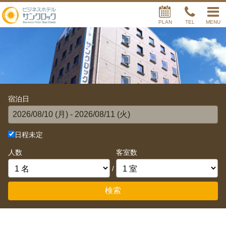
ビジネスホテルサンクロック
PLAN
TEL
MENU
宿泊日
日程未定
人数
客室数
/
検索